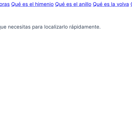
oras
Qué es el himenio
Qué es el anillo
Qué es la volva
que necesitas para localizarlo rápidamente.