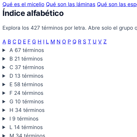
Qué es el micelio
Qué son las láminas
Qué son las esp
Índice alfabético
Explora los 427 términos por letra. Abre solo el grupo 
A
B
C
D
E
F
G
H
I
L
M
N
O
P
Q
R
S
T
U
V
Z
A
67 términos
B
21 términos
C
37 términos
D
13 términos
E
58 términos
F
24 términos
G
10 términos
H
34 términos
I
9 términos
L
14 términos
M
34 términos