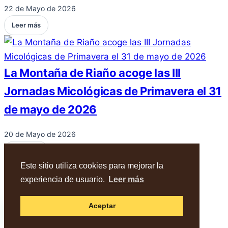
22 de Mayo de 2026
Leer más
La Montaña de Riaño acoge las III
Jornadas Micológicas de Primavera el 31
de mayo de 2026
20 de Mayo de 2026
Leer más
Este sitio utiliza cookies para mejorar la
experiencia de usuario.
Leer más
© 2026 AMIVALL - Cardenete (Cu). -
Política
WhatsApp
Aceptar
de privacidad
,
Aviso legal