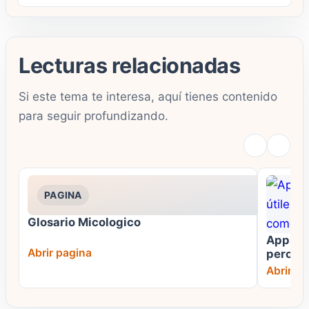
Lecturas relacionadas
Si este tema te interesa, aquí tienes contenido
para seguir profundizando.
PAGINA
Glosario Micologico
Apps e I
Abrir pagina
pero nu
comes 
Abrir pa