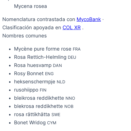
Mycena rosea
Nomenclatura contrastada con
MycoBank
·
Clasificación apoyada en
COL XR
.
Nombres comunes
Mycène pure forme rose
FRA
Rosa Rettich-Helmling
DEU
Rosa huesvamp
DAN
Rosy Bonnet
ENG
heksenschermpje
NLD
rusohiippo
FIN
bleikrosa reddikhette
NNO
blekrosa reddikhette
NOB
rosa rättikhätta
SWE
Bonet Wridog
CYM