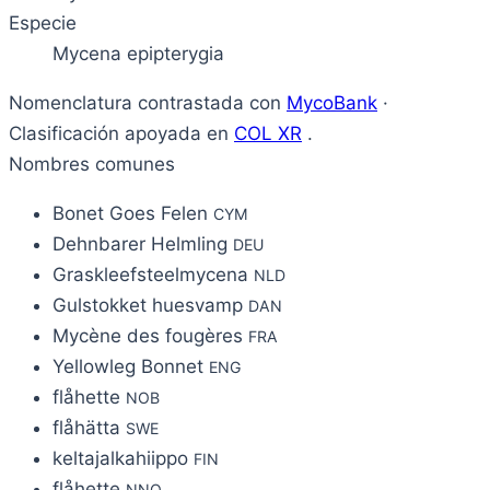
Especie
Mycena epipterygia
Nomenclatura contrastada con
MycoBank
·
Clasificación apoyada en
COL XR
.
Nombres comunes
Bonet Goes Felen
CYM
Dehnbarer Helmling
DEU
Graskleefsteelmycena
NLD
Gulstokket huesvamp
DAN
Mycène des fougères
FRA
Yellowleg Bonnet
ENG
flåhette
NOB
flåhätta
SWE
keltajalkahiippo
FIN
flåhette
NNO