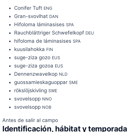
Conifer Tuft
ENG
Gran-svovlhat
DAN
Hifoloma láminasises
SPA
Rauchblättriger Schwefelkopf
DEU
hifoloma de láminasises
SPA
kuusilahokka
FIN
suge-ziza gozo
EUS
suge-ziza gozoa
EUS
Dennenzwavelkop
NLD
guossamieskaguoppar
SME
rökslöjskivling
SWE
svovelsopp
NNO
svovelsopp
NOB
Antes de salir al campo
Identificación, hábitat y temporada