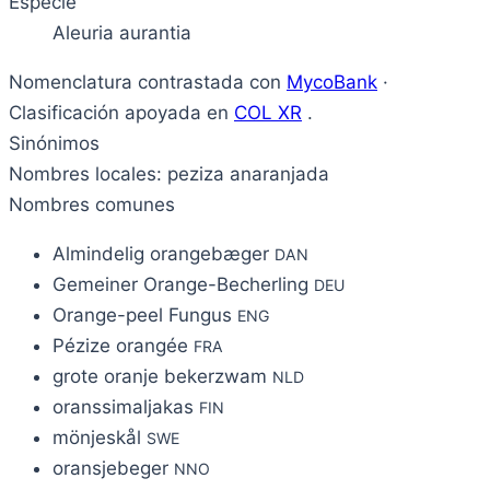
Especie
Aleuria aurantia
Nomenclatura contrastada con
MycoBank
·
Clasificación apoyada en
COL XR
.
Sinónimos
Nombres locales: peziza anaranjada
Nombres comunes
Almindelig orangebæger
DAN
Gemeiner Orange-Becherling
DEU
Orange-peel Fungus
ENG
Pézize orangée
FRA
grote oranje bekerzwam
NLD
oranssimaljakas
FIN
mönjeskål
SWE
oransjebeger
NNO