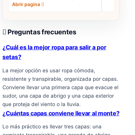
Principiantes
Abrir pagina
Preguntas frecuentes
¿Cuál es la mejor ropa para salir a por
setas?
La mejor opción es usar ropa cómoda,
resistente y transpirable, organizada por capas.
Conviene llevar una primera capa que evacue el
sudor, una capa de abrigo y una capa exterior
que proteja del viento o la lluvia.
¿Cuántas capas conviene llevar al monte?
Lo más práctico es llevar tres capas: una