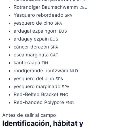
Rotrandiger Baumschwamm
DEU
Yesquero rebordeado
SPA
yesquero de pino
SPA
ardagai ezpaingorri
EUS
ardagay ezpain
EUS
cáncer derazón
SPA
esca marginata
CAT
kantokääpä
FIN
roodgerande houtzwam
NLD
yesquero del pino
SPA
yesquero marginado
SPA
Red-Belted Bracket
ENG
Red-banded Polypore
ENG
Antes de salir al campo
Identificación, hábitat y