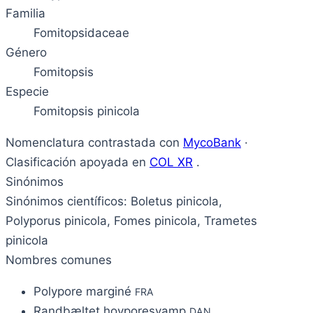
Familia
Fomitopsidaceae
Género
Fomitopsis
Especie
Fomitopsis pinicola
Nomenclatura contrastada con
MycoBank
·
Clasificación apoyada en
COL XR
.
Sinónimos
Sinónimos científicos: Boletus pinicola,
Polyporus pinicola, Fomes pinicola, Trametes
pinicola
Nombres comunes
Polypore marginé
FRA
Randbæltet hovporesvamp
DAN