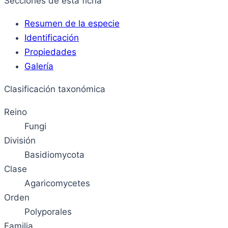
Secciones de esta ficha
Resumen de la especie
Identificación
Propiedades
Galería
Clasificación taxonómica
Reino
Fungi
División
Basidiomycota
Clase
Agaricomycetes
Orden
Polyporales
Familia