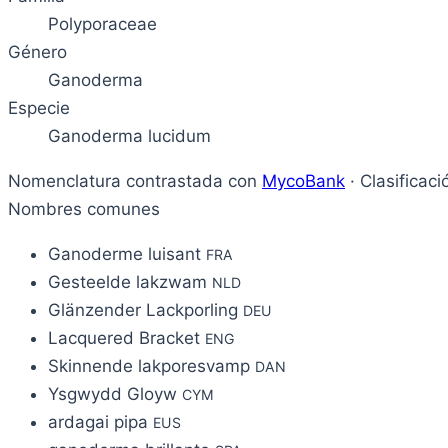
Polyporaceae
Género
Ganoderma
Especie
Ganoderma lucidum
Nomenclatura contrastada con
MycoBank
· Clasificac
Nombres comunes
Ganoderme luisant
FRA
Gesteelde lakzwam
NLD
Glänzender Lackporling
DEU
Lacquered Bracket
ENG
Skinnende lakporesvamp
DAN
Ysgwydd Gloyw
CYM
ardagai pipa
EUS