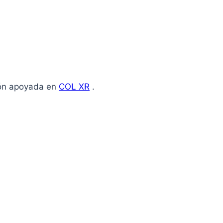
ión apoyada en
COL XR
.