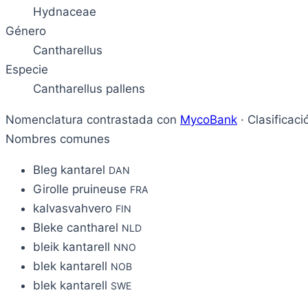
Hydnaceae
Género
Cantharellus
Especie
Cantharellus pallens
Nomenclatura contrastada con
MycoBank
· Clasificac
Nombres comunes
Bleg kantarel
DAN
Girolle pruineuse
FRA
kalvasvahvero
FIN
Bleke cantharel
NLD
bleik kantarell
NNO
blek kantarell
NOB
blek kantarell
SWE