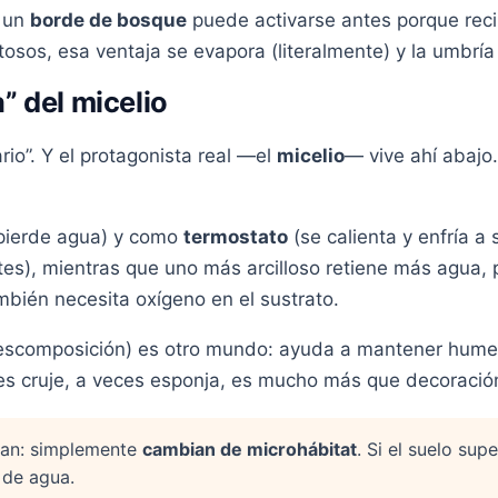
, un
borde de bosque
puede activarse antes porque reci
tosos, esa ventaja se evapora (literalmente) y la umbr
” del micelio
ario”. Y el protagonista real —el
micelio
— vive ahí abajo.
 pierde agua) y como
termostato
(se calienta y enfría a
es), mientras que uno más arcilloso retiene más agua, 
ambién necesita oxígeno en el sustrato.
escomposición) es otro mundo: ayuda a mantener hume
es cruje, a veces esponja, es mucho más que decoración
llan: simplemente
cambian de microhábitat
. Si el suelo su
 de agua.