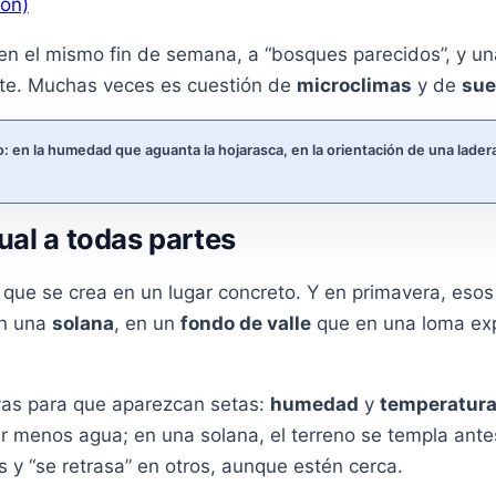
ión)
n el mismo fin de semana, a “bosques parecidos”, y una 
rte. Muchas veces es cuestión de
microclimas
y de
sue
lo: en la humedad que aguanta la hojarasca, en la orientación de una lade
ual a todas partes
que se crea en un lugar concreto. Y en primavera, esos 
n una
solana
, en un
fondo de valle
que en una loma expu
vas para que aparezcan setas:
humedad
y
temperatur
er menos agua; en una solana, el terreno se templa ant
s y “se retrasa” en otros, aunque estén cerca.