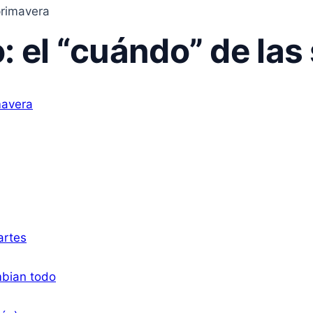
primavera
: el “cuándo” de las
artes
mbian todo