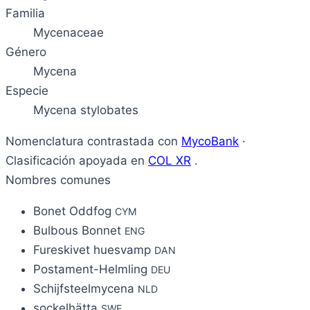
Familia
Mycenaceae
Género
Mycena
Especie
Mycena stylobates
Nomenclatura contrastada con
MycoBank
·
Clasificación apoyada en
COL XR
.
Nombres comunes
Bonet Oddfog
CYM
Bulbous Bonnet
ENG
Fureskivet huesvamp
DAN
Postament-Helmling
DEU
Schijfsteelmycena
NLD
sockelhätta
SWE