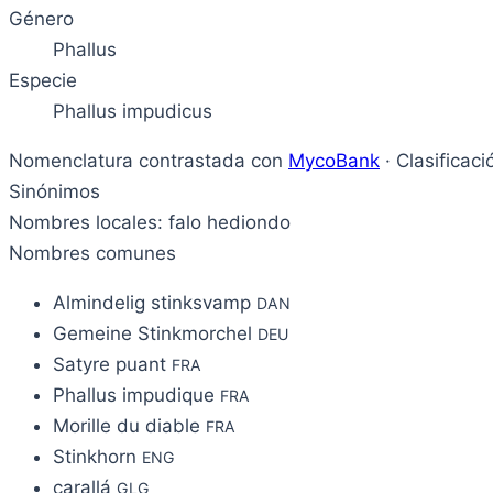
Género
Phallus
Especie
Phallus impudicus
Nomenclatura contrastada con
MycoBank
· Clasificac
Sinónimos
Nombres locales: falo hediondo
Nombres comunes
Almindelig stinksvamp
DAN
Gemeine Stinkmorchel
DEU
Satyre puant
FRA
Phallus impudique
FRA
Morille du diable
FRA
Stinkhorn
ENG
carallá
GLG