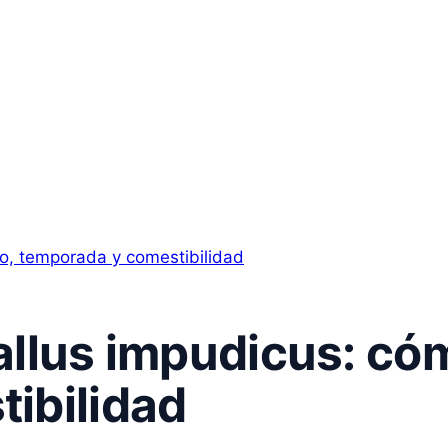
allus impudicus: có
ibilidad