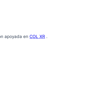
ión apoyada en
COL XR
.