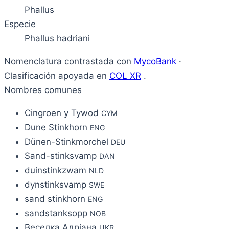
Phallus
Especie
Phallus hadriani
Nomenclatura contrastada con
MycoBank
·
Clasificación apoyada en
COL XR
.
Nombres comunes
Cingroen y Tywod
CYM
Dune Stinkhorn
ENG
Dünen-Stinkmorchel
DEU
Sand-stinksvamp
DAN
duinstinkzwam
NLD
dynstinksvamp
SWE
sand stinkhorn
ENG
sandstanksopp
NOB
Веселка Адріана
UKR