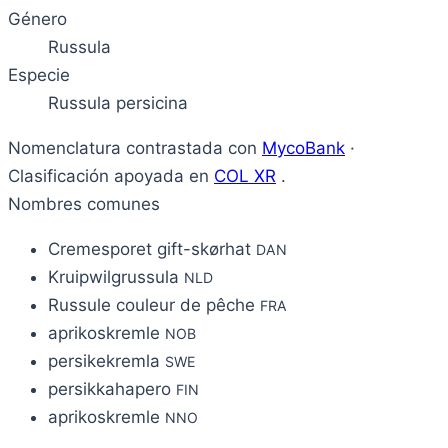
Género
Russula
Especie
Russula persicina
Nomenclatura contrastada con
MycoBank
·
Clasificación apoyada en
COL XR
.
Nombres comunes
Cremesporet gift-skørhat
DAN
Kruipwilgrussula
NLD
Russule couleur de pêche
FRA
aprikoskremle
NOB
persikekremla
SWE
persikkahapero
FIN
aprikoskremle
NNO