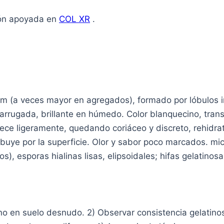
ión apoyada en
COL XR
.
 cm (a veces mayor en agregados), formado por lóbulos 
 arrugada, brillante en húmedo. Color blanquecino, tran
urece ligeramente, quedando coriáceo y discreto, rehidra
ribuye por la superficie. Olor y sabor poco marcados. mi
s), esporas hialinas lisas, elipsoidales; hifas gelatino
 no en suelo desnudo. 2) Observar consistencia gelatino