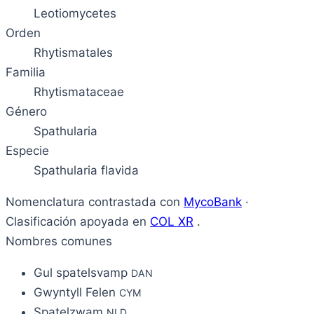
Leotiomycetes
Orden
Rhytismatales
Familia
Rhytismataceae
Género
Spathularia
Especie
Spathularia flavida
Nomenclatura contrastada con
MycoBank
·
Clasificación apoyada en
COL XR
.
Nombres comunes
Gul spatelsvamp
DAN
Gwyntyll Felen
CYM
Spatelzwam
NLD