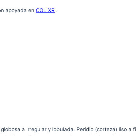
ión apoyada en
COL XR
.
obosa a irregular y lobulada. Peridio (corteza) liso a 