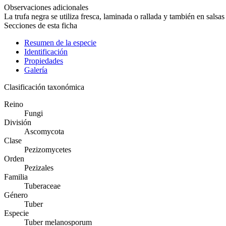
Observaciones adicionales
La trufa negra se utiliza fresca, laminada o rallada y también en salsa
Secciones de esta ficha
Resumen de la especie
Identificación
Propiedades
Galería
Clasificación taxonómica
Reino
Fungi
División
Ascomycota
Clase
Pezizomycetes
Orden
Pezizales
Familia
Tuberaceae
Género
Tuber
Especie
Tuber melanosporum