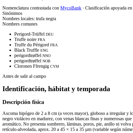
Nomenclatura contrastada con
MycoBank
· Clasificación apoyada e
Sinónimos
Nombres locales: trufa negra
Nombres comunes
Perigord-Trüffel
DEU
Truffe noire
FRA
Truffe du Périgord
FRA
Black Truffle
ENG
perigordtrøffel
NNO
perigordtrøffel
NOB
Cloronen Ffrengig
CYM
Antes de salir al campo
Identificación, hábitat y temporada
Descripción física
Ascoma hipógeo de 2 a 8 cm (a veces mayor), globoso a irregular y lo
negro violáceo en madurez, con venas blancas finas y numerosas que 
aromático. No presenta sombrero, láminas, poros, pie, anillo ni volva
retículo-alveolada, aprox. 20 a 45 × 15 a 35 µm (variable según núme