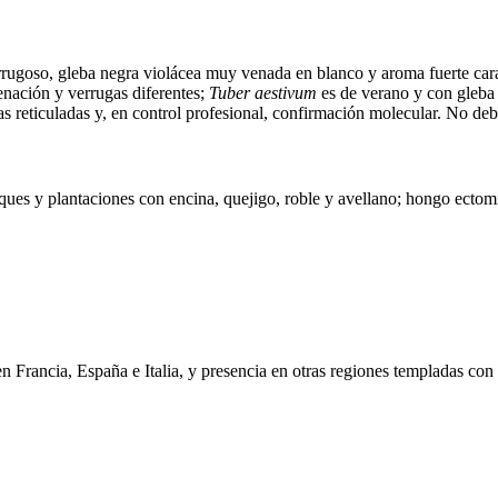
rrugoso, gleba negra violácea muy venada en blanco y aroma fuerte carac
enación y verrugas diferentes;
Tuber aestivum
es de verano y con gleba 
s reticuladas y, en control profesional, confirmación molecular. No deb
es y plantaciones con encina, quejigo, roble y avellano; hongo ectomi
n Francia, España e Italia, y presencia en otras regiones templadas co