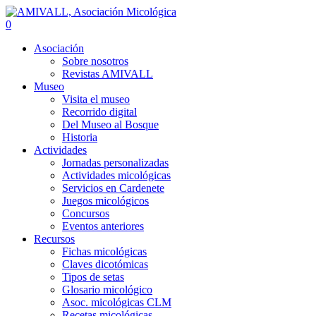
0
Asociación
Sobre nosotros
Revistas AMIVALL
Museo
Visita el museo
Recorrido digital
Del Museo al Bosque
Historia
Actividades
Jornadas personalizadas
Actividades micológicas
Servicios en Cardenete
Juegos micológicos
Concursos
Eventos anteriores
Recursos
Fichas micológicas
Claves dicotómicas
Tipos de setas
Glosario micológico
Asoc. micológicas CLM
Recetas micológicas