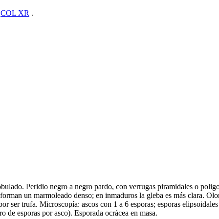
n
COL XR
.
bulado. Peridio negro a negro pardo, con verrugas piramidales o polig
forman un marmoleado denso; en inmaduros la gleba es más clara. Olor 
 por ser trufa. Microscopía: ascos con 1 a 6 esporas; esporas elipsoida
ro de esporas por asco). Esporada ocrácea en masa.