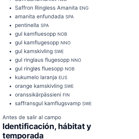
Saffron Ringless Amanita
ENG
amanita enfundada
SPA
pentinella
SPA
gul kamfluesopp
NOB
gul kamflugesopp
NNO
gul kamskivling
SWE
gul ringlaus flugesopp
NNO
gul ringløs fluesopp
NOB
kukumelo laranja
EUS
orange kamskivling
SWE
oranssikärpässieni
FIN
saffransgul kamflugsvamp
SWE
Antes de salir al campo
Identificación, hábitat y
temporada