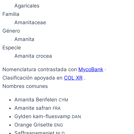
Agaricales
Familia
Amanitaceae
Género
Amanita
Especie
Amanita crocea
Nomenclatura contrastada con
MycoBank
·
Clasificación apoyada en
COL XR
.
Nombres comunes
Amanita Benfelen
CYM
Amanite safran
FRA
Gylden kam-fluesvamp
DAN
Orange Grisette
ENG
Saffraanamaniet
NLD