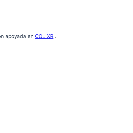
ión apoyada en
COL XR
.