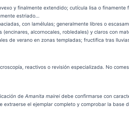
 y finalmente extendido; cutícula lisa o finamente fibri
amente estriado…
iadas, con lamélulas; generalmente libres o escasame
(encinares, alcornocales, robledales) y claros con mato
les de verano en zonas templadas; fructifica tras lluvi
roscopía, reactivos o revisión especializada. No comes
icación de
Amanita mairei
debe confirmarse con caracte
e extraerse el ejemplar completo y comprobar la base del