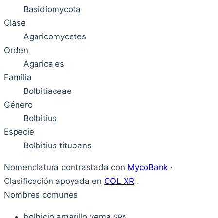
Basidiomycota
Clase
Agaricomycetes
Orden
Agaricales
Familia
Bolbitiaceae
Género
Bolbitius
Especie
Bolbitius titubans
Nomenclatura contrastada con
MycoBank
·
Clasificación apoyada en
COL XR
.
Nombres comunes
bolbicio amarillo yema
SPA