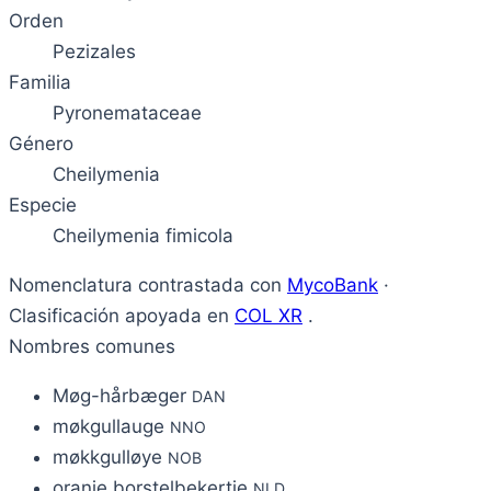
Orden
Pezizales
Familia
Pyronemataceae
Género
Cheilymenia
Especie
Cheilymenia fimicola
Nomenclatura contrastada con
MycoBank
·
Clasificación apoyada en
COL XR
.
Nombres comunes
Møg-hårbæger
DAN
møkgullauge
NNO
møkkgulløye
NOB
oranje borstelbekertje
NLD