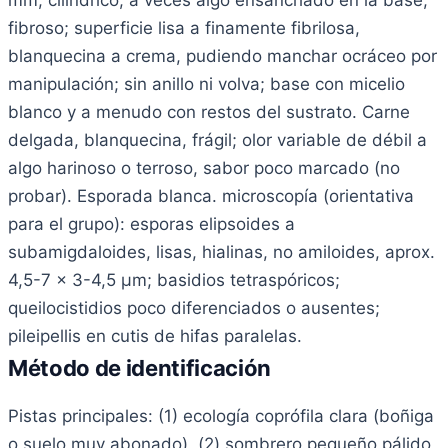
fibroso; superficie lisa a finamente fibrilosa,
blanquecina a crema, pudiendo manchar ocráceo por
manipulación; sin anillo ni volva; base con micelio
blanco y a menudo con restos del sustrato. Carne
delgada, blanquecina, frágil; olor variable de débil a
algo harinoso o terroso, sabor poco marcado (no
probar). Esporada blanca. microscopía (orientativa
para el grupo): esporas elipsoides a
subamigdaloides, lisas, hialinas, no amiloides, aprox.
4,5-7 x 3-4,5 µm; basidios tetraspóricos;
queilocistidios poco diferenciados o ausentes;
pileipellis en cutis de hifas paralelas.
Método de identificación
Pistas principales: (1) ecología coprófila clara (boñiga
o suelo muy abonado), (2) sombrero pequeño pálido