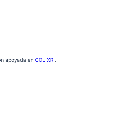
ión apoyada en
COL XR
.