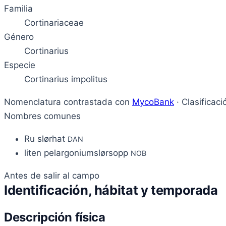
Familia
Cortinariaceae
Género
Cortinarius
Especie
Cortinarius impolitus
Nomenclatura contrastada con
MycoBank
· Clasificac
Nombres comunes
Ru slørhat
DAN
liten pelargoniumslørsopp
NOB
Antes de salir al campo
Identificación, hábitat y temporada
Descripción física