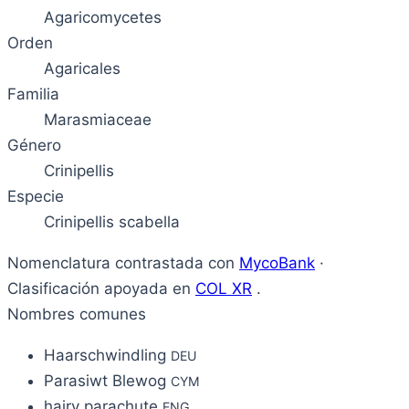
Agaricomycetes
Orden
Agaricales
Familia
Marasmiaceae
Género
Crinipellis
Especie
Crinipellis scabella
Nomenclatura contrastada con
MycoBank
·
Clasificación apoyada en
COL XR
.
Nombres comunes
Haarschwindling
DEU
Parasiwt Blewog
CYM
hairy parachute
ENG