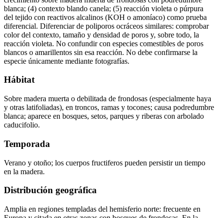
blanca; (4) contexto blando canela; (5) reacción violeta o púrpura
del tejido con reactivos alcalinos (KOH o amoníaco) como prueba
diferencial. Diferenciar de poliporos ocráceos similares: comprobar
color del contexto, tamaño y densidad de poros y, sobre todo, la
reacción violeta. No confundir con especies comestibles de poros
blancos o amarillentos sin esa reacción. No debe confirmarse la
especie únicamente mediante fotografías.
Hábitat
Sobre madera muerta o debilitada de frondosas (especialmente haya
y otras latifoliadas), en troncos, ramas y tocones; causa podredumbre
blanca; aparece en bosques, setos, parques y riberas con arbolado
caducifolio.
Temporada
Verano y otoño; los cuerpos fructiferos pueden persistir un tiempo
en la madera.
Distribución geográfica
Amplia en regiones templadas del hemisferio norte: frecuente en
Europa y citada en otras zonas con bosques de frondosas. En la