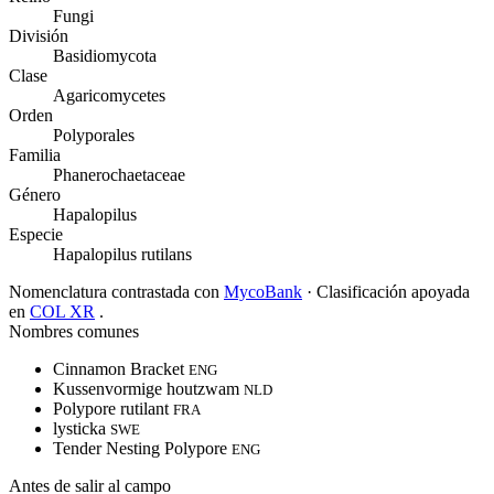
Fungi
División
Basidiomycota
Clase
Agaricomycetes
Orden
Polyporales
Familia
Phanerochaetaceae
Género
Hapalopilus
Especie
Hapalopilus rutilans
Nomenclatura contrastada con
MycoBank
· Clasificación apoyada
en
COL XR
.
Nombres comunes
Cinnamon Bracket
ENG
Kussenvormige houtzwam
NLD
Polypore rutilant
FRA
lysticka
SWE
Tender Nesting Polypore
ENG
Antes de salir al campo