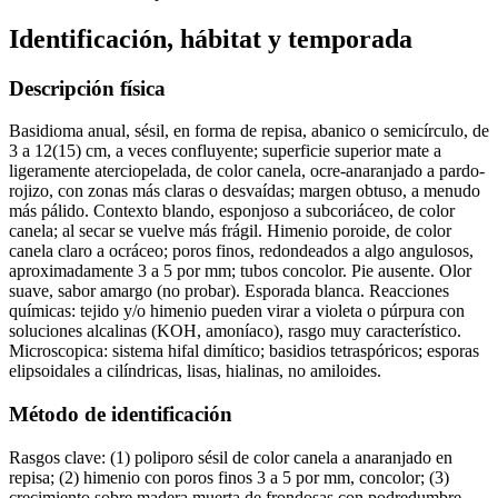
Identificación, hábitat y temporada
Descripción física
Basidioma anual, sésil, en forma de repisa, abanico o semicírculo, de
3 a 12(15) cm, a veces confluyente; superficie superior mate a
ligeramente aterciopelada, de color canela, ocre-anaranjado a pardo-
rojizo, con zonas más claras o desvaídas; margen obtuso, a menudo
más pálido. Contexto blando, esponjoso a subcoriáceo, de color
canela; al secar se vuelve más frágil. Himenio poroide, de color
canela claro a ocráceo; poros finos, redondeados a algo angulosos,
aproximadamente 3 a 5 por mm; tubos concolor. Pie ausente. Olor
suave, sabor amargo (no probar). Esporada blanca. Reacciones
químicas: tejido y/o himenio pueden virar a violeta o púrpura con
soluciones alcalinas (KOH, amoníaco), rasgo muy característico.
Microscopica: sistema hifal dimítico; basidios tetraspóricos; esporas
elipsoidales a cilíndricas, lisas, hialinas, no amiloides.
Método de identificación
Rasgos clave: (1) poliporo sésil de color canela a anaranjado en
repisa; (2) himenio con poros finos 3 a 5 por mm, concolor; (3)
crecimiento sobre madera muerta de frondosas con podredumbre