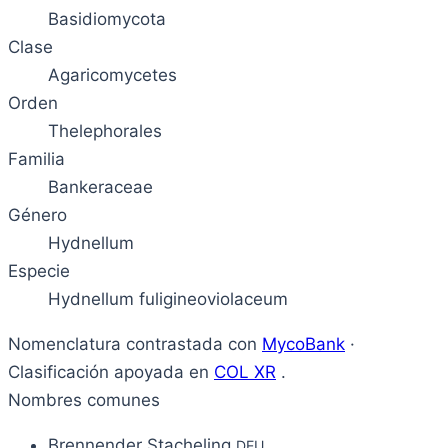
Basidiomycota
Clase
Agaricomycetes
Orden
Thelephorales
Familia
Bankeraceae
Género
Hydnellum
Especie
Hydnellum fuligineoviolaceum
Nomenclatura contrastada con
MycoBank
·
Clasificación apoyada en
COL XR
.
Nombres comunes
Brennender Stacheling
DEU