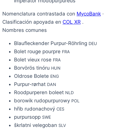
Imperator rhodopurpureus
Nomenclatura contrastada con
MycoBank
·
Clasificación apoyada en
COL XR
.
Nombres comunes
Blaufleckender Purpur-Röhrling
DEU
Bolet rouge pourpre
FRA
Bolet vieux rose
FRA
Borvörös tinóru
HUN
Oldrose Bolete
ENG
Purpur-rørhat
DAN
Roodpurperen boleet
NLD
borowik rudopurpurowy
POL
hřib rudonachový
CES
purpursopp
SWE
škrlatni velegoban
SLV