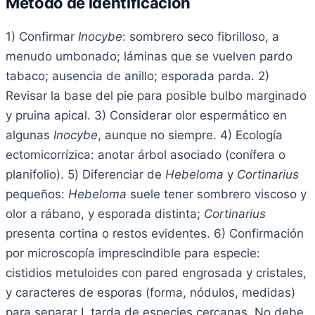
Método de identificación
1) Confirmar
Inocybe
: sombrero seco fibrilloso, a
menudo umbonado; láminas que se vuelven pardo
tabaco; ausencia de anillo; esporada parda. 2)
Revisar la base del pie para posible bulbo marginado
y pruina apical. 3) Considerar olor espermático en
algunas
Inocybe
, aunque no siempre. 4) Ecología
ectomicorrízica: anotar árbol asociado (conífera o
planifolio). 5) Diferenciar de
Hebeloma
y
Cortinarius
pequeños:
Hebeloma
suele tener sombrero viscoso y
olor a rábano, y esporada distinta;
Cortinarius
presenta cortina o restos evidentes. 6) Confirmación
por microscopía imprescindible para especie:
cistidios metuloides con pared engrosada y cristales,
y caracteres de esporas (forma, nódulos, medidas)
para separar I. tarda de especies cercanas. No debe