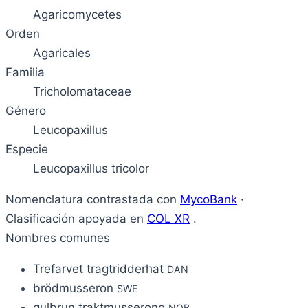
Agaricomycetes
Orden
Agaricales
Familia
Tricholomataceae
Género
Leucopaxillus
Especie
Leucopaxillus tricolor
Nomenclatura contrastada con
MycoBank
·
Clasificación apoyada en
COL XR
.
Nombres comunes
Trefarvet tragtridderhat
DAN
brödmusseron
SWE
gulbrun traktmusserong
NOB