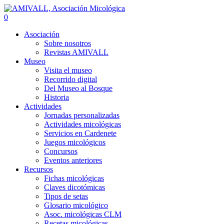
0
Asociación
Sobre nosotros
Revistas AMIVALL
Museo
Visita el museo
Recorrido digital
Del Museo al Bosque
Historia
Actividades
Jornadas personalizadas
Actividades micológicas
Servicios en Cardenete
Juegos micológicos
Concursos
Eventos anteriores
Recursos
Fichas micológicas
Claves dicotómicas
Tipos de setas
Glosario micológico
Asoc. micológicas CLM
Recetas micológicas