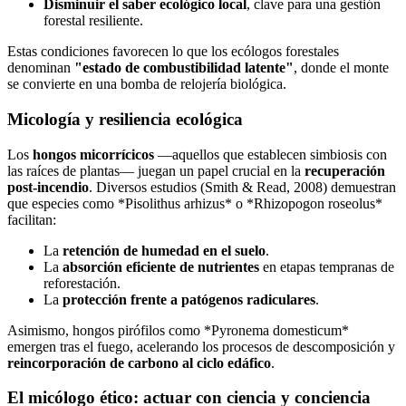
Disminuir el saber ecológico local
, clave para una gestión
forestal resiliente.
Estas condiciones favorecen lo que los ecólogos forestales
denominan
"estado de combustibilidad latente"
, donde el monte
se convierte en una bomba de relojería biológica.
Micología y resiliencia ecológica
Los
hongos micorrícicos
—aquellos que establecen simbiosis con
las raíces de plantas— juegan un papel crucial en la
recuperación
post-incendio
. Diversos estudios (Smith & Read, 2008) demuestran
que especies como *Pisolithus arhizus* o *Rhizopogon roseolus*
facilitan:
La
retención de humedad en el suelo
.
La
absorción eficiente de nutrientes
en etapas tempranas de
reforestación.
La
protección frente a patógenos radiculares
.
Asimismo, hongos pirófilos como *Pyronema domesticum*
emergen tras el fuego, acelerando los procesos de descomposición y
reincorporación de carbono al ciclo edáfico
.
El micólogo ético: actuar con ciencia y conciencia