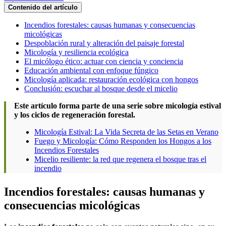
Contenido del artículo
Incendios forestales: causas humanas y consecuencias
micológicas
Despoblación rural y alteración del paisaje forestal
Micología y resiliencia ecológica
El micólogo ético: actuar con ciencia y conciencia
Educación ambiental con enfoque fúngico
Micología aplicada: restauración ecológica con hongos
Conclusión: escuchar al bosque desde el micelio
Este artículo forma parte de una serie sobre micología estival
y los ciclos de regeneración forestal.
Micología Estival: La Vida Secreta de las Setas en Verano
Fuego y Micología: Cómo Responden los Hongos a los
Incendios Forestales
Micelio resiliente: la red que regenera el bosque tras el
incendio
Incendios forestales: causas humanas y
consecuencias micológicas