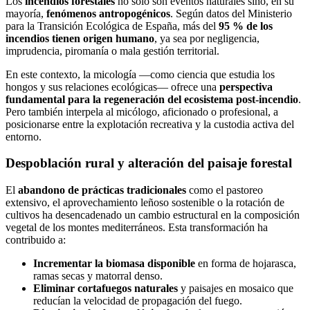
Los
incendios forestales
no solo son eventos naturales sino, en su
mayoría,
fenómenos antropogénicos
. Según datos del Ministerio
para la Transición Ecológica de España, más del
95 % de los
incendios tienen origen humano
, ya sea por negligencia,
imprudencia, piromanía o mala gestión territorial.
En este contexto, la micología —como ciencia que estudia los
hongos y sus relaciones ecológicas— ofrece una
perspectiva
fundamental para la regeneración del ecosistema post-incendio
.
Pero también interpela al micólogo, aficionado o profesional, a
posicionarse entre la explotación recreativa y la custodia activa del
entorno.
Despoblación rural y alteración del paisaje forestal
El
abandono de prácticas tradicionales
como el pastoreo
extensivo, el aprovechamiento leñoso sostenible o la rotación de
cultivos ha desencadenado un cambio estructural en la composición
vegetal de los montes mediterráneos. Esta transformación ha
contribuido a:
Incrementar la biomasa disponible
en forma de hojarasca,
ramas secas y matorral denso.
Eliminar cortafuegos naturales
y paisajes en mosaico que
reducían la velocidad de propagación del fuego.