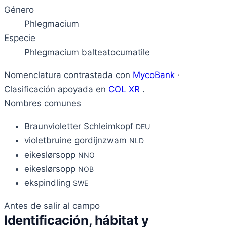
Género
Phlegmacium
Especie
Phlegmacium balteatocumatile
Nomenclatura contrastada con
MycoBank
·
Clasificación apoyada en
COL XR
.
Nombres comunes
Braunvioletter Schleimkopf
DEU
violetbruine gordijnzwam
NLD
eikeslørsopp
NNO
eikeslørsopp
NOB
ekspindling
SWE
Antes de salir al campo
Identificación, hábitat y