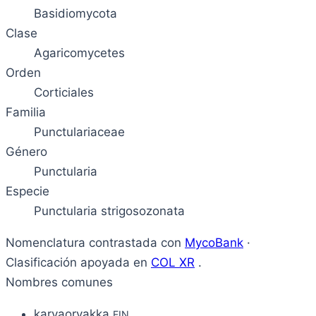
Basidiomycota
Clase
Agaricomycetes
Orden
Corticiales
Familia
Punctulariaceae
Género
Punctularia
Especie
Punctularia strigosozonata
Nomenclatura contrastada con
MycoBank
·
Clasificación apoyada en
COL XR
.
Nombres comunes
karvaorvakka
FIN