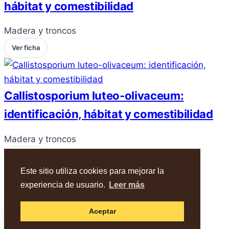
hábitat y comestibilidad
Madera y troncos
Ver ficha
Callistosporium luteo-olivaceum:
identificación, hábitat y comestibilidad
Madera y troncos
Ver ficha
Este sitio utiliza cookies para mejorar la
experiencia de usuario.
Leer más
© 2026 AMIVALL - Cardenete (Cu). -
Política
WhatsApp
Aceptar
de privacidad
,
Aviso legal