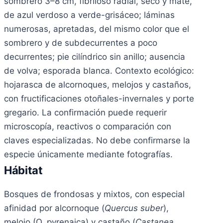
sombrero 3–8 cm, fibriloso radial, seco y mate,
de azul verdoso a verde-grisáceo; láminas
numerosas, apretadas, del mismo color que el
sombrero y de subdecurrentes a poco
decurrentes; pie cilíndrico sin anillo; ausencia
de volva; esporada blanca. Contexto ecológico:
hojarasca de alcornoques, melojos y castaños,
con fructificaciones otoñales-invernales y porte
gregario. La confirmación puede requerir
microscopía, reactivos o comparación con
claves especializadas. No debe confirmarse la
especie únicamente mediante fotografías.
Hábitat
Bosques de frondosas y mixtos, con especial
afinidad por alcornoque (
Quercus suber
),
melojo (Q. pyrenaica) y castaño (
Castanea