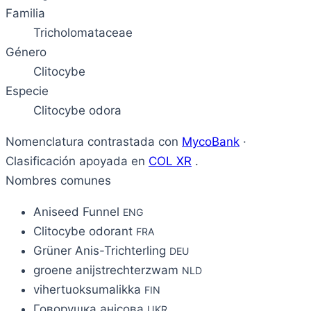
Familia
Tricholomataceae
Género
Clitocybe
Especie
Clitocybe odora
Nomenclatura contrastada con
MycoBank
·
Clasificación apoyada en
COL XR
.
Nombres comunes
Aniseed Funnel
ENG
Clitocybe odorant
FRA
Grüner Anis-Trichterling
DEU
groene anijstrechterzwam
NLD
vihertuoksumalikka
FIN
Говорушка анісова
UKR