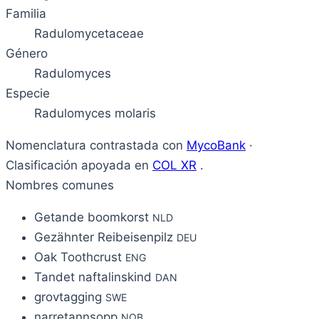
Familia
Radulomycetaceae
Género
Radulomyces
Especie
Radulomyces molaris
Nomenclatura contrastada con
MycoBank
·
Clasificación apoyada en
COL XR
.
Nombres comunes
Getande boomkorst
NLD
Gezähnter Reibeisenpilz
DEU
Oak Toothcrust
ENG
Tandet naftalinskind
DAN
grovtagging
SWE
narretannsopp
NOB