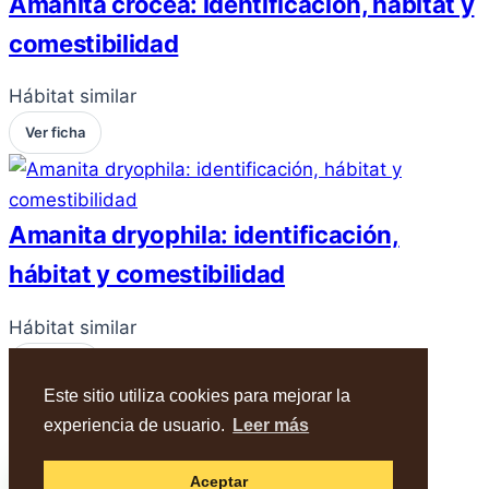
Amanita crocea: identificación, hábitat y
comestibilidad
Hábitat similar
Ver ficha
Amanita dryophila: identificación,
hábitat y comestibilidad
Hábitat similar
Ver ficha
Este sitio utiliza cookies para mejorar la
experiencia de usuario.
Leer más
© 2026 AMIVALL - Cardenete (Cu). -
Política
WhatsApp
Aceptar