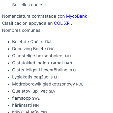
Suillellus queletii
Nomenclatura contrastada con
MycoBank
·
Clasificación apoyada en
COL XR
.
Nombres comunes
Bolet de Quélet
FRA
Deceiving Bolete
ENG
Gladstelige heksenboleet
NLD
Glatstokket indigo-rørhat
DAN
Glattstieliger Hexenröhrling
DEU
Lygiakotis paąžuolis
LIT
Modroborowik gładkotrzonowy
POL
Queletov lupljivec
SLV
flamsopp
SWE
häräntatti
FIN
hřib Quéletův
CES