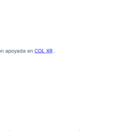
ión apoyada en
COL XR
.