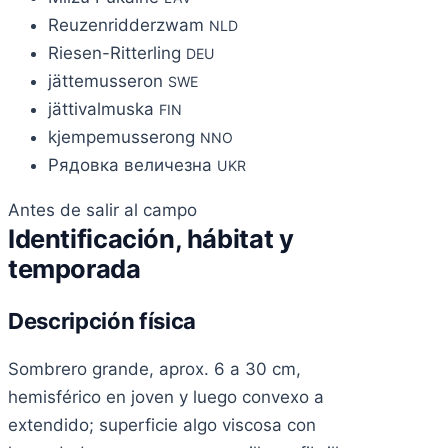
Reuzenridderzwam
NLD
Riesen-Ritterling
DEU
jättemusseron
SWE
jättivalmuska
FIN
kjempemusserong
NNO
Рядовка величезна
UKR
Antes de salir al campo
Identificación, hábitat y
temporada
Descripción física
Sombrero grande, aprox. 6 a 30 cm,
hemisférico en joven y luego convexo a
extendido; superficie algo viscosa con