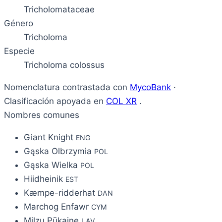
Tricholomataceae
Género
Tricholoma
Especie
Tricholoma colossus
Nomenclatura contrastada con
MycoBank
·
Clasificación apoyada en
COL XR
.
Nombres comunes
Giant Knight
ENG
Gąska Olbrzymia
POL
Gąska Wielka
POL
Hiidheinik
EST
Kæmpe-ridderhat
DAN
Marchog Enfawr
CYM
Milzu Pūkaine
LAV