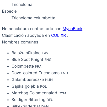
Tricholoma
Especie
Tricholoma columbetta
Nomenclatura contrastada con
MycoBank
·
Clasificación apoyada en
COL XR
.
Nombres comunes
Baložu pūkaine
LAV
Blue Spot Knight
ENG
Colombette
FRA
Dove-colored Tricholoma
ENG
Galambpereszke
HUN
Gąska gołębia
POL
Marchog Colomennaidd
CYM
Seidiger Ritterling
DEU
Silke-ridderhat
DAN