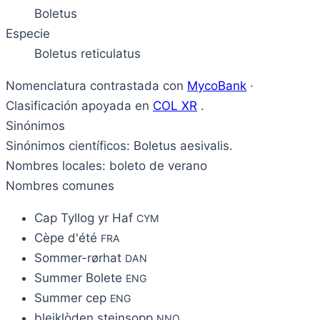
Boletus
Especie
Boletus reticulatus
Nomenclatura contrastada con
MycoBank
·
Clasificación apoyada en
COL XR
.
Sinónimos
Sinónimos científicos: Boletus aesivalis.
Nombres locales: boleto de verano
Nombres comunes
Cap Tyllog yr Haf
CYM
Cèpe d'été
FRA
Sommer-rørhat
DAN
Summer Bolete
ENG
Summer cep
ENG
bleiklòden steinsopp
NNO