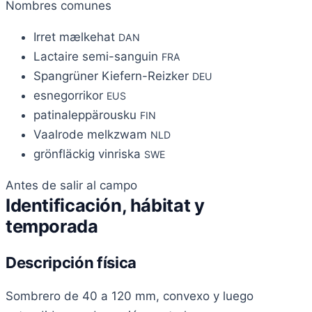
Nombres comunes
Irret mælkehat
DAN
Lactaire semi-sanguin
FRA
Spangrüner Kiefern-Reizker
DEU
esnegorrikor
EUS
patinaleppärousku
FIN
Vaalrode melkzwam
NLD
grönfläckig vinriska
SWE
Antes de salir al campo
Identificación, hábitat y
temporada
Descripción física
Sombrero de 40 a 120 mm, convexo y luego