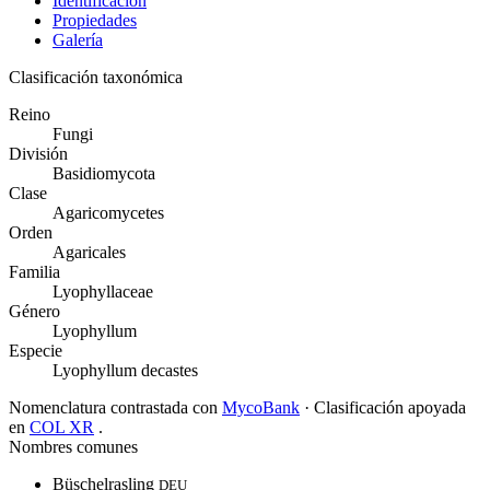
Identificación
Propiedades
Galería
Clasificación taxonómica
Reino
Fungi
División
Basidiomycota
Clase
Agaricomycetes
Orden
Agaricales
Familia
Lyophyllaceae
Género
Lyophyllum
Especie
Lyophyllum decastes
Nomenclatura contrastada con
MycoBank
· Clasificación apoyada
en
COL XR
.
Nombres comunes
Büschelrasling
DEU