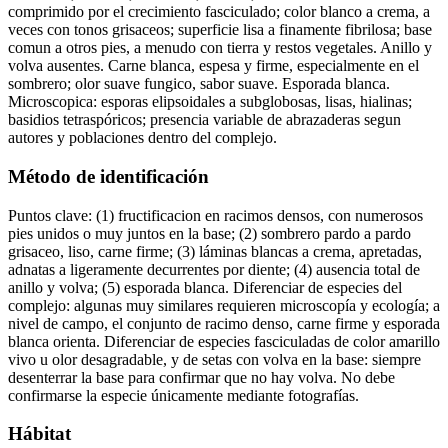
comprimido por el crecimiento fasciculado; color blanco a crema, a
veces con tonos grisaceos; superficie lisa a finamente fibrilosa; base
comun a otros pies, a menudo con tierra y restos vegetales. Anillo y
volva ausentes. Carne blanca, espesa y firme, especialmente en el
sombrero; olor suave fungico, sabor suave. Esporada blanca.
Microscopica: esporas elipsoidales a subglobosas, lisas, hialinas;
basidios tetraspóricos; presencia variable de abrazaderas segun
autores y poblaciones dentro del complejo.
Método de identificación
Puntos clave: (1) fructificacion en racimos densos, con numerosos
pies unidos o muy juntos en la base; (2) sombrero pardo a pardo
grisaceo, liso, carne firme; (3) láminas blancas a crema, apretadas,
adnatas a ligeramente decurrentes por diente; (4) ausencia total de
anillo y volva; (5) esporada blanca. Diferenciar de especies del
complejo: algunas muy similares requieren microscopía y ecología; a
nivel de campo, el conjunto de racimo denso, carne firme y esporada
blanca orienta. Diferenciar de especies fasciculadas de color amarillo
vivo u olor desagradable, y de setas con volva en la base: siempre
desenterrar la base para confirmar que no hay volva. No debe
confirmarse la especie únicamente mediante fotografías.
Hábitat