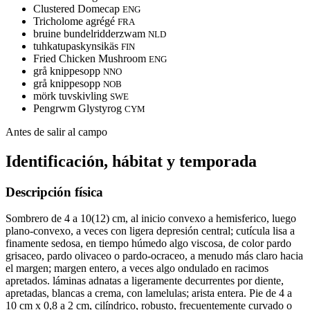
Clustered Domecap
ENG
Tricholome agrégé
FRA
bruine bundelridderzwam
NLD
tuhkatupaskynsikäs
FIN
Fried Chicken Mushroom
ENG
grå knippesopp
NNO
grå knippesopp
NOB
mörk tuvskivling
SWE
Pengrwm Glystyrog
CYM
Antes de salir al campo
Identificación, hábitat y temporada
Descripción física
Sombrero de 4 a 10(12) cm, al inicio convexo a hemisferico, luego
plano-convexo, a veces con ligera depresión central; cutícula lisa a
finamente sedosa, en tiempo húmedo algo viscosa, de color pardo
grisaceo, pardo olivaceo o pardo-ocraceo, a menudo más claro hacia
el margen; margen entero, a veces algo ondulado en racimos
apretados. láminas adnatas a ligeramente decurrentes por diente,
apretadas, blancas a crema, con lamelulas; arista entera. Pie de 4 a
10 cm x 0,8 a 2 cm, cilíndrico, robusto, frecuentemente curvado o