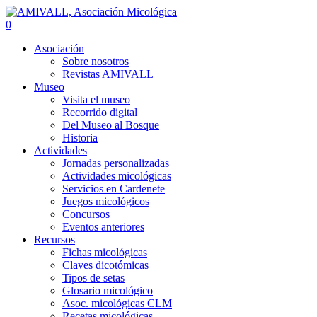
0
Asociación
Sobre nosotros
Revistas AMIVALL
Museo
Visita el museo
Recorrido digital
Del Museo al Bosque
Historia
Actividades
Jornadas personalizadas
Actividades micológicas
Servicios en Cardenete
Juegos micológicos
Concursos
Eventos anteriores
Recursos
Fichas micológicas
Claves dicotómicas
Tipos de setas
Glosario micológico
Asoc. micológicas CLM
Recetas micológicas