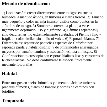
Método de identificación
1) Localización: crecer directamente entre musgos en suelos
húmedos, a menudo ácidos, en turberas o claros frescos. 2) Tamaño
muy pequeño y color naranja intenso, visible como puntos en la
alfombra de musgo. 3) Sombrero convexo a plano, a veces
ligeramente deprimido, liso y higrófano. 4) Láminas separadas y
algo decurrentes, no extremadamente apretadas. 5) Pie muy fino y
frágil, de color similar, sin anillo ni volva. 6) Esporada blanca. 7)
Diferenciales: separar de pequeñas especies de
Galerina
por
esporada parda y hábitat distinto, y de omfalinoides anaranjados
mayores por tamaño, láminas y asociación estricta a musgos. 8)
Confirmación: microscopía con esporas hialinas lisas y caracteres de
Rickenellaceae. No debe confirmarse la especie únicamente
mediante fotografías.
Hábitat
Entre musgos en suelos húmedos y a menudo ácidos: turberas,
praderas húmedas, claros de bosque y bordes de caminos con
briófitos.
Temporada