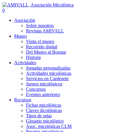
0
Asociación
Sobre nosotros
Revistas AMIVALL
Museo
Visita el museo
Recorrido digital
Del Museo al Bosque
Historia
Actividades
Jornadas personalizadas
Actividades micológicas
Servicios en Cardenete
Juegos micológicos
Concursos
Eventos anteriores
Recursos
Fichas micológicas
Claves dicotómicas
Tipos de setas
Glosario micológico
Asoc. micológicas CLM
Recetas micológicas