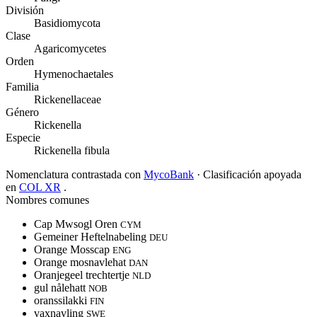
División
Basidiomycota
Clase
Agaricomycetes
Orden
Hymenochaetales
Familia
Rickenellaceae
Género
Rickenella
Especie
Rickenella fibula
Nomenclatura contrastada con
MycoBank
· Clasificación apoyada
en
COL XR
.
Nombres comunes
Cap Mwsogl Oren
CYM
Gemeiner Heftelnabeling
DEU
Orange Mosscap
ENG
Orange mosnavlehat
DAN
Oranjegeel trechtertje
NLD
gul nålehatt
NOB
oranssilakki
FIN
vaxnavling
SWE