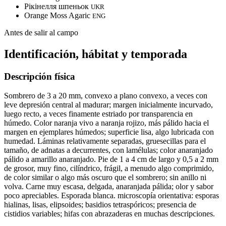
Рікінелля шпеньок
UKR
Orange Moss Agaric
ENG
Antes de salir al campo
Identificación, hábitat y temporada
Descripción física
Sombrero de 3 a 20 mm, convexo a plano convexo, a veces con
leve depresión central al madurar; margen inicialmente incurvado,
luego recto, a veces finamente estriado por transparencia en
húmedo. Color naranja vivo a naranja rojizo, más pálido hacia el
margen en ejemplares húmedos; superficie lisa, algo lubricada con
humedad. Láminas relativamente separadas, gruesecillas para el
tamaño, de adnatas a decurrentes, con lamélulas; color anaranjado
pálido a amarillo anaranjado. Pie de 1 a 4 cm de largo y 0,5 a 2 mm
de grosor, muy fino, cilíndrico, frágil, a menudo algo comprimido,
de color similar o algo más oscuro que el sombrero; sin anillo ni
volva. Carne muy escasa, delgada, anaranjada pálida; olor y sabor
poco apreciables. Esporada blanca. microscopía orientativa: esporas
hialinas, lisas, elipsoides; basidios tetraspóricos; presencia de
cistidios variables; hifas con abrazaderas en muchas descripciones.