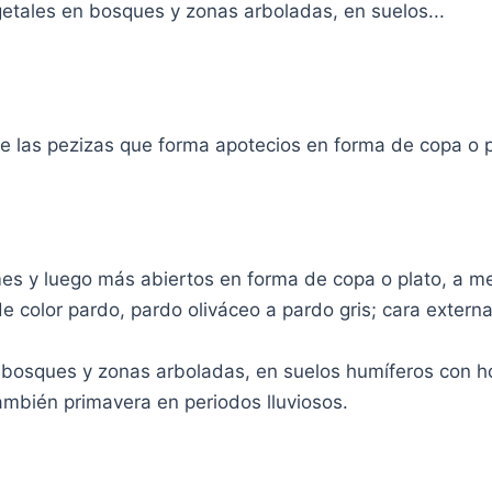
getales en bosques y zonas arboladas, en suelos...
 las pezizas que forma apotecios en forma de copa o pl
mes y luego más abiertos en forma de copa o plato, a m
 de color pardo, pardo oliváceo a pardo gris; cara exte
en bosques y zonas arboladas, en suelos humíferos con 
ambién primavera en periodos lluviosos.