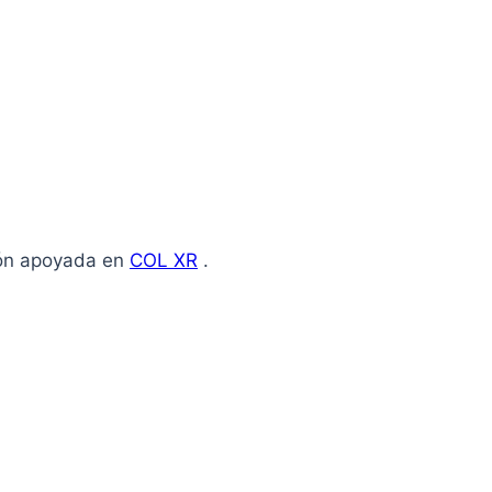
ión apoyada en
COL XR
.