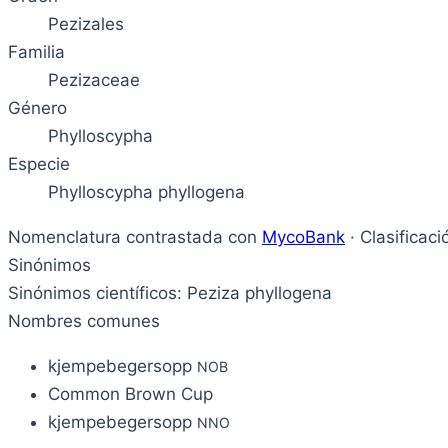
Pezizales
Familia
Pezizaceae
Género
Phylloscypha
Especie
Phylloscypha phyllogena
Nomenclatura contrastada con
MycoBank
· Clasificac
Sinónimos
Sinónimos científicos: Peziza phyllogena
Nombres comunes
kjempebegersopp
NOB
Common Brown Cup
kjempebegersopp
NNO