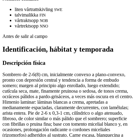
liten vårtrattskivling
SWE
talvimalikka
FIN
vårtraktsopp
NOB
vårtrektsopp
NNO
Antes de salir al campo
Identificación, hábitat y temporada
Descripción física
Sombrero de 2-6(8) cm, inicialmente convexo a plano-convexo,
pronto con depresión central y tendencia a forma de embudo
somero; margen al principio algo enrollado, luego extendido;
cutícula seca, mate, finamente pruinosa o sedosa, de tonos crema,
ocráceos pálidos a pardo-grisáceos, a veces más oscura en el centro.
Himenio laminar: láminas blancas a crema, apretadas a
medianamente espaciadas, claramente decurrentes, con lamélulas;
arista entera. Pie de 2-6 x 0,3-1 cm, cilíndrico o algo atenuado,
fibroso, de color similar o más pálido que el sombrero; superficie
con fibrillas o pruina fina; base con tomento micelial blanco y, en
ocasiones, prolongación radicante o cordones miceliales
(rizomorfos) adheridos al sustrato. Carne escasa, blanquecina a