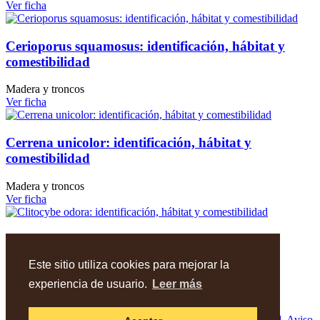
Ver ficha
Cerioporus squamosus: identificación, hábitat y
comestibilidad
Madera y troncos
Ver ficha
Cerrena unicolor: identificación, hábitat y
comestibilidad
Madera y troncos
Ver ficha
Clitocybe odora: identificación, hábitat y
comestibilidad
Este sitio utiliza cookies para mejorar la
Madera y troncos
experiencia de usuario.
Leer más
Ver ficha
© 2026 AMIVALL - Cardenete (Cu). -
Política de privacidad
,
Aviso