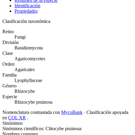
Resumen de la especie
Identificación
Propiedades
Clasificación taxonómica
Reino
Fungi
División
Basidiomycota
Clase
Agaricomycetes
Orden
Agaricales
Familia
Lyophyllaceae
Género
Rhizocybe
Especie
Rhizocybe pruinosa
Nomenclatura contrastada con
MycoBank
· Clasificación apoyada
en
COL XR
.
Sinónimos
Sinónimos científicos: Clitocybe pruinosa
Nombres comunes