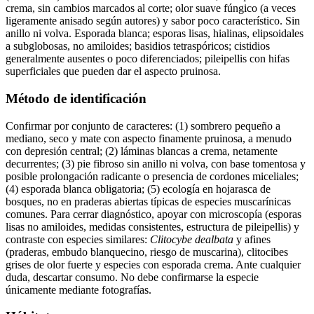
crema, sin cambios marcados al corte; olor suave fúngico (a veces
ligeramente anisado según autores) y sabor poco característico. Sin
anillo ni volva. Esporada blanca; esporas lisas, hialinas, elipsoidales
a subglobosas, no amiloides; basidios tetraspóricos; cistidios
generalmente ausentes o poco diferenciados; pileipellis con hifas
superficiales que pueden dar el aspecto pruinosa.
Método de identificación
Confirmar por conjunto de caracteres: (1) sombrero pequeño a
mediano, seco y mate con aspecto finamente pruinosa, a menudo
con depresión central; (2) láminas blancas a crema, netamente
decurrentes; (3) pie fibroso sin anillo ni volva, con base tomentosa y
posible prolongación radicante o presencia de cordones miceliales;
(4) esporada blanca obligatoria; (5) ecología en hojarasca de
bosques, no en praderas abiertas típicas de especies muscarínicas
comunes. Para cerrar diagnóstico, apoyar con microscopía (esporas
lisas no amiloides, medidas consistentes, estructura de pileipellis) y
contraste con especies similares:
Clitocybe dealbata
y afines
(praderas, embudo blanquecino, riesgo de muscarina), clitocibes
grises de olor fuerte y especies con esporada crema. Ante cualquier
duda, descartar consumo. No debe confirmarse la especie
únicamente mediante fotografías.