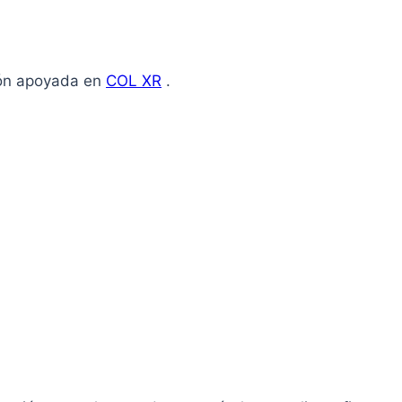
ión apoyada en
COL XR
.