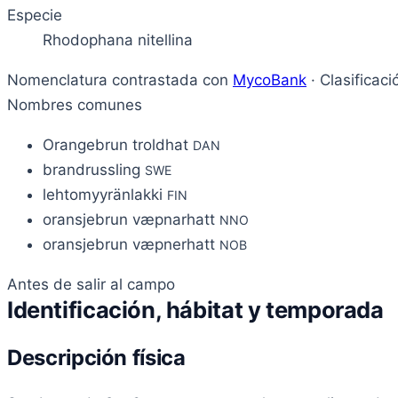
Especie
Rhodophana nitellina
Nomenclatura contrastada con
MycoBank
· Clasificac
Nombres comunes
Orangebrun troldhat
DAN
brandrussling
SWE
lehtomyyränlakki
FIN
oransjebrun væpnarhatt
NNO
oransjebrun væpnerhatt
NOB
Antes de salir al campo
Identificación, hábitat y temporada
Descripción física