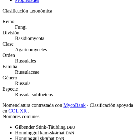
Propiedades
Clasificación taxonómica
Reino
Fungi
División
Basidiomycota
Clase
Agaricomycetes
Orden
Russulales
Familia
Russulaceae
Género
Russula
Especie
Russula subfoetens
Nomenclatura contrastada con
MycoBank
· Clasificación apoyada
en
COL XR
.
Nombres comunes
Gilbender Stink-Täubling
DEU
Honninggul kam-skørhat
DAN
Honninggul skørhat
DAN