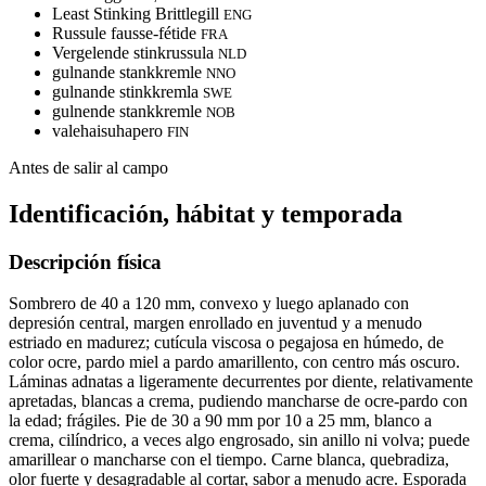
Least Stinking Brittlegill
ENG
Russule fausse-fétide
FRA
Vergelende stinkrussula
NLD
gulnande stankkremle
NNO
gulnande stinkkremla
SWE
gulnende stankkremle
NOB
valehaisuhapero
FIN
Antes de salir al campo
Identificación, hábitat y temporada
Descripción física
Sombrero de 40 a 120 mm, convexo y luego aplanado con
depresión central, margen enrollado en juventud y a menudo
estriado en madurez; cutícula viscosa o pegajosa en húmedo, de
color ocre, pardo miel a pardo amarillento, con centro más oscuro.
Láminas adnatas a ligeramente decurrentes por diente, relativamente
apretadas, blancas a crema, pudiendo mancharse de ocre-pardo con
la edad; frágiles. Pie de 30 a 90 mm por 10 a 25 mm, blanco a
crema, cilíndrico, a veces algo engrosado, sin anillo ni volva; puede
amarillear o mancharse con el tiempo. Carne blanca, quebradiza,
olor fuerte y desagradable al cortar, sabor a menudo acre. Esporada