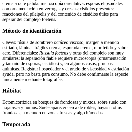
crema a ocre pálida. microscopía orientativa: esporas elipsoidales
con ornamentación en verrugas y crestas; cistidios presentes;
reacciones del pileipelis y del contenido de cistidios útiles para
separar del complejo foetens.
Método de identificación
Claves: rúsula de sombrero ocráceo viscoso, margen a menudo
estriado, láminas frágiles crema, esporada crema, olor fétido y sabor
acre. Diferenciales:
Russula foetens
y otras del complejo son muy
similares; la separación fiable requiere microscopía (ornamentación
y tamaño de esporas, cistidios) y, en algunos casos, pruebas
químicas. Registrar hospedador y el grado de viscosidad y estriación
ayuda, pero no basta para consumo. No debe confirmarse la especie
únicamente mediante fotografías.
Hábitat
Ectomicorrízica en bosques de frondosas y mixtos, sobre suelo con
hojarasca y humus. Suele aparecer cerca de robles, hayas u otras
frondosas, a menudo en zonas frescas y algo húmedas.
Temporada