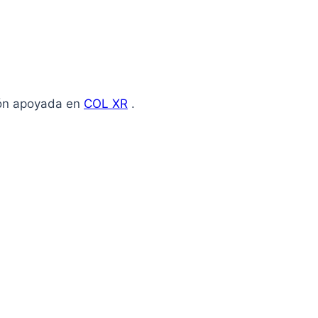
ión apoyada en
COL XR
.